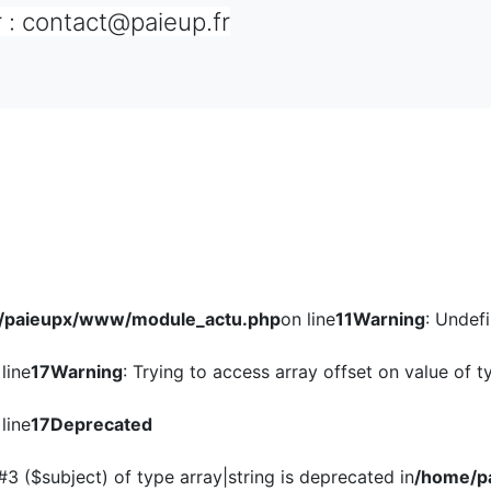
 : contact@paieup.fr
/paieupx/www/module_actu.php
on line
11
Warning
: Undef
line
17
Warning
: Trying to access array offset on value of ty
line
17
Deprecated
#3 ($subject) of type array|string is deprecated in
/home/p