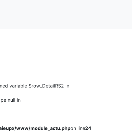
ined variable $row_DetailRS2 in
pe null in
aieupx/www/module_actu.php
on line
24